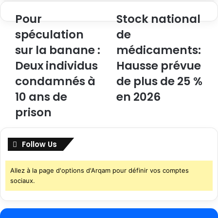
Pour
Stock national
spéculation
de
sur la banane :
médicaments:
Deux individus
Hausse prévue
condamnés à
de plus de 25 %
10 ans de
en 2026
prison
Follow Us
Allez à la page d'options d'Arqam pour définir vos comptes
sociaux.