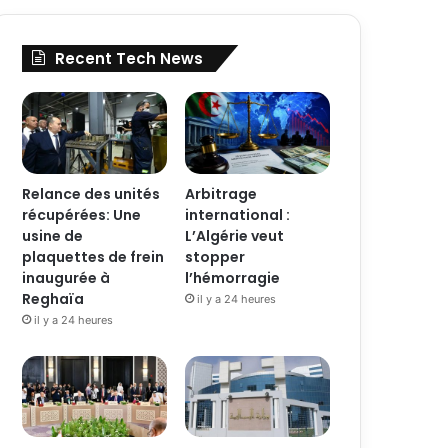
Recent Tech News
Relance des unités
Arbitrage
récupérées: Une
international :
usine de
L’Algérie veut
plaquettes de frein
stopper
inaugurée à
l’hémorragie
Reghaïa
il y a 24 heures
il y a 24 heures