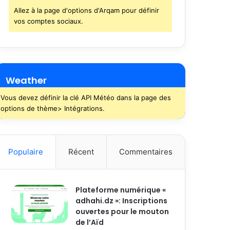
Allez à la page d'options d'Arqam pour définir
vos comptes sociaux.
Weather
Vous devez définir la clé API Météo dans la page des
options de thème> Intégrations.
Populaire
Récent
Commentaires
Plateforme numérique «
adhahi.dz »: Inscriptions
ouvertes pour le mouton
de l’Aïd