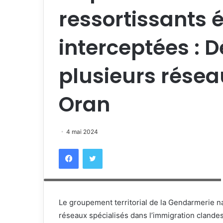
ressortissants 
interceptées :
plusieurs résea
Oran
4 mai 2024
Facebook
Twitter
xr:d:DAFyEEbal_Q:10,j:6324586683947035384,t:23102312
Le groupement territorial de la Gendarmerie 
réseaux spécialisés dans l’immigration clandes