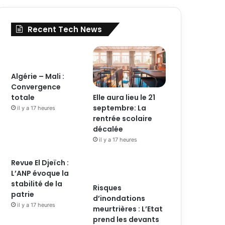
Recent Tech News
Algérie – Mali :
Convergence
Elle aura lieu le 21
totale
septembre: La
il y a 17 heures
rentrée scolaire
décalée
il y a 17 heures
Revue El Djeïch :
L’ANP évoque la
stabilité de la
Risques
patrie
d’inondations
il y a 17 heures
meurtrières : L’Etat
prend les devants