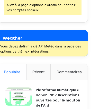
Allez à la page d'options d'Arqam pour définir
vos comptes sociaux.
Weather
Vous devez définir la clé API Météo dans la page des
options de thème> Intégrations.
Populaire
Récent
Commentaires
Plateforme numérique «
adhahi.dz »: Inscriptions
ouvertes pour le mouton
de l’Aïd