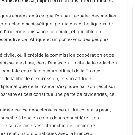
, Badis Khenissa, expert en relations internationales.
elques années déjà ce que l’on peut appeler des médias
r du plan machiavélique, pernicieux et belliqueux de
e l’ancienne puissance coloniale, et qui cible en
 locomotive de l’Afrique et un porte-voix des peuples
 civile, où il préside la commission coopération et de
nissa, a estimé, dans l’émission l’Invité de la rédaction
 constate entre le discours officiel de la France,
de la liberté d’expression, et son attitude
iplomatique de la France, s’explique par son recul sur
isparaitre et cela constitue une perte de dividendes, ce
nimée par ce néocolonialisme qui lui colle à la peau,
conseille à l’ancien colon de « reconsidérer ses
gérie souveraine s’est affranchie de l’ancienne
ses relations diplomatiques avec la France ».