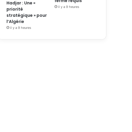
ferme requis
Hadjar : Une «
il y a 9 heures
priorité
stratégique » pour
l’Algérie
il y a 9 heures