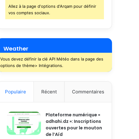
Allez à la page d'options d'Arqam pour définir
vos comptes sociaux.
Weather
Vous devez définir la clé API Météo dans la page des
options de thème> Intégrations.
Populaire
Récent
Commentaires
Plateforme numérique «
adhahi.dz »: Inscriptions
ouvertes pour le mouton
de l’Aïd