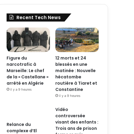
Recent Tech News
Figure du
12 morts et 24
narcotrafic à
blessés en une
Marseille: Le chef
matinée : Nouvelle
de la « Castellane »
hécatombe
arrêté en Algérie
routière à Tiaret et
Constantine
il y a 9 heures
il y a 9 heures
Vidéo
controversée
visant des enfants :
Relance du
Trois ans de prison
complexe d’El