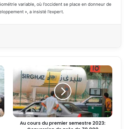
 géométrie variable, où l’occident se place en donneur de
eloppement », a insisté l’expert.
primer
Au cours du premier semestre 2023: