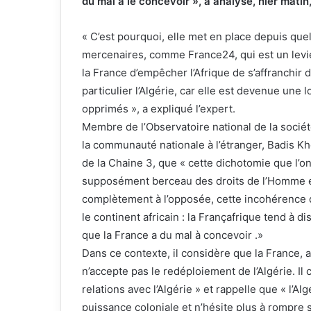
du mal à le concevoir », a analysé, hier matin
« C’est pourquoi, elle met en place depuis qu
mercenaires, comme France24, qui est un levie
la France d’empêcher l’Afrique de s’affranchir d
particulier l’Algérie, car elle est devenue une
opprimés », a expliqué l’expert.
Membre de l’Observatoire national de la société
la communauté nationale à l’étranger, Badis Khe
de la Chaine 3, que « cette dichotomie que l’on
supposément berceau des droits de l’Homme et 
complètement à l’opposée, cette incohérence d
le continent africain : la Françafrique tend à d
que la France a du mal à concevoir .»
Dans ce contexte, il considère que la France, a
n’accepte pas le redéploiement de l’Algérie. Il 
relations avec l’Algérie » et rappelle que « l’Al
puissance coloniale et n’hésite plus à rompre 