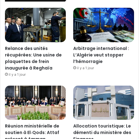
Relance des unités
Arbitrage international :
récupérées: Une usine de
L’Algérie veut stopper
plaquettes de frein
l’hémorragie
inaugurée à Reghaïa
il y a 1 jour
il y a 1 jour
Réunion ministérielle de
Allocation touristique: Le
soutien à El‑Qods: Attaf
démenti du ministère des
présent à Amman
Finances