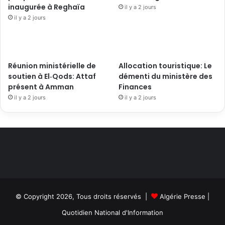
inaugurée à Reghaïa
il y a 2 jours
il y a 2 jours
Réunion ministérielle de
Allocation touristique: Le
soutien à El‑Qods: Attaf
démenti du ministère des
présent à Amman
Finances
il y a 2 jours
il y a 2 jours
© Copyright 2026, Tous droits réservés |
Algérie Presse
|
Quotidien National d'Information