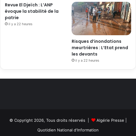
Revue El Djeïch : L’ANP
évoque la stabilité de la
patrie
il y a 22 heures
Risques d’inondations
meurtrières : L’Etat prend
les devants
il y a 22 heures
© Copyright 2026, Tous droits réservés |
Algérie Presse
|
Quotidien National d'Information