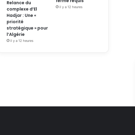
ferme requis
Relance du
il y a 12 heures
complexe d’El
Hadjar : Une «
priorité
stratégique » pour
l’Algérie
il y a 12 heures