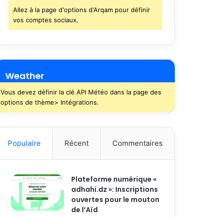
Allez à la page d'options d'Arqam pour définir
vos comptes sociaux.
Weather
Vous devez définir la clé API Météo dans la page des
options de thème> Intégrations.
Populaire
Récent
Commentaires
Plateforme numérique «
adhahi.dz »: Inscriptions
ouvertes pour le mouton
de l’Aïd