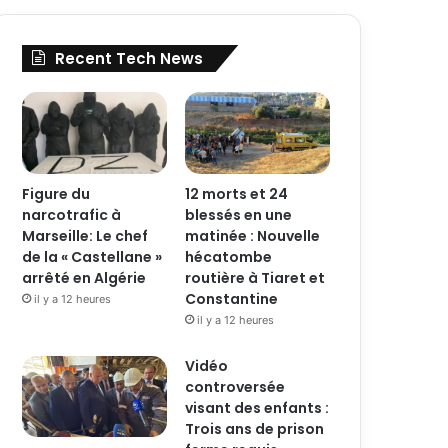
Recent Tech News
Figure du
12 morts et 24
narcotrafic à
blessés en une
Marseille: Le chef
matinée : Nouvelle
de la « Castellane »
hécatombe
arrêté en Algérie
routière à Tiaret et
Constantine
il y a 12 heures
il y a 12 heures
Vidéo
controversée
visant des enfants :
Trois ans de prison