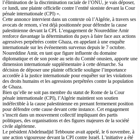
l’élimination de la discrimination raciale de l’ONU, je vais déposer,
ce lundi, une plainte officielle contre l’entité sioniste devant la Cour
pénale internationale (CPI) ».
Cette annonce intervient dans un contexte où l’Algérie, à travers ses
avocats de renom, s’est déjà positionnée pour défendre la cause
palestinienne devant la CPI. L’engagement de Noureddine Amir
renforce davantage la détermination du pays à faire face aux actions
agressives perpétrées contre Ghaza, en appelant à une enquête
internationale sur les événements survenus depuis le 7 octobre.
Noureddine Amir, en tant que figure influente du domaine
diplomatique et de son poste au sein du Comité onusien, apporte une
dimension internationale supplémentaire à cette démarche. Sa
décision de déposer une plainte officielle souligne l’importance
accordée à la justice internationale pour enquêter sur les violations
des droits humains et les agressions perpétrées contre la population
de Ghaza.
Bien qu’elle ne soit pas membre du statut de Rome de la Cour
pénale internationale (CPI), l’Algérie maintient son soutien
indéfectible à la cause palestinienne en prenant fermement position
pour défendre cette cause devant cette instance. Cet engagement
s’inscrit dans un mouvement collectif impliquant des partis
politiques, des organisations et des figures majeures de la société
civile algérienne.
Le président Abdelmadjid Tebboune avait appelé, le 6 novembre, à
une action vigoureuse devant la CPI contre Israël. L’initiative a été