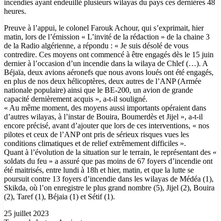
incendies ayant endeuillé plusieurs wilayas du pays ces dernières 48
heures.
Preuve à l’appui, le colonel Farouk Achour, qui s’exprimait, hier
matin, lors de l’émission « L’invité de la rédaction » de la chaine 3
de la Radio algérienne, a répondu : « Je suis désolé de vous
contredire. Ces moyens ont commencé à être engagés dès le 15 juin
dernier à l’occasion d’un incendie dans la wilaya de Chlef (…). A
Béjaïa, deux avions aéronefs que nous avons loués ont été engagés,
en plus de nos deux hélicoptères, deux autres de l’ANP (Armée
nationale populaire) ainsi que le BE-200, un avion de grande
capacité dernièrement acquis », a-t-il souligné.
« Au même moment, des moyens aussi importants opéraient dans
d’autres wilayas, à l’instar de Bouira, Boumerdès et Jijel », a-t-il
encore précisé, avant d’ajouter que lors de ces interventions, « nos
pilotes et ceux de l’ANP ont pris de sérieux risques vues les
conditions climatiques et de relief extrêmement difficiles ».
Quant à l’évolution de la situation sur le terrain, le représentant des «
soldats du feu » a assuré que pas moins de 67 foyers d’incendie ont
été maitrisés, entre lundi à 18h et hier, matin, et que la lutte se
poursuit contre 13 foyers d’incendie dans les wilayas de Médéa (1),
Skikda, où l’on enregistre le plus grand nombre (5), Jijel (2), Bouira
(2), Taref (1), Béjaia (1) et Sétif (1).
25 juillet 2023