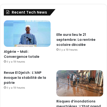
Recent Tech News
Elle aura lieu le 21
septembre: La rentrée
scolaire décalée
il y a 19 heures
Algérie – Mali :
Convergence totale
il y a 19 heures
Revue El Djeïch : L’ANP
évoque la stabilité de la
patrie
il y a 19 heures
Risques d’inondations
meurtrières : L’Etat prend