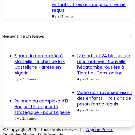
enfants : Trois ans de prison ferme
requis
il y a 21 heures
Recent Tech News
Figure du narcotrafic à
12 morts et 24 blessés en
Marseille: Le chef de la «
une matinée : Nouvelle
Castellane » arrêté en
hécatombe routière à
Algérie
Tiaret et Constantine
il y a 21 heures
il y a 21 heures
Vidéo controversée visant
des enfants : Trois ans de
Relance du complexe d’El
prison ferme requis
Hadjar : Une « priorité
il y a 21 heures
stratégique » pour l’Algérie
il y a 21 heures
© Copyright 2026, Tous droits réservés |
Algérie Presse
|
Quotidien National d'Information