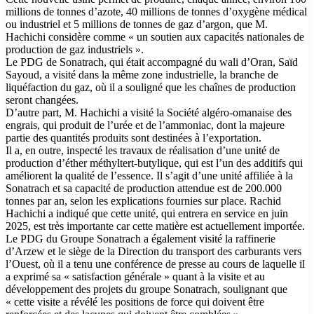
millions de tonnes d’azote, 40 millions de tonnes d’oxygène médical
ou industriel et 5 millions de tonnes de gaz d’argon, que M.
Hachichi considère comme « un soutien aux capacités nationales de
production de gaz industriels ».
Le PDG de Sonatrach, qui était accompagné du wali d’Oran, Saïd
Sayoud, a visité dans la même zone industrielle, la branche de
liquéfaction du gaz, où il a souligné que les chaînes de production
seront changées.
D’autre part, M. Hachichi a visité la Société algéro-omanaise des
engrais, qui produit de l’urée et de l’ammoniac, dont la majeure
partie des quantités produits sont destinées à l’exportation.
Il a, en outre, inspecté les travaux de réalisation d’une unité de
production d’éther méthyltert-butylique, qui est l’un des additifs qui
améliorent la qualité de l’essence. Il s’agit d’une unité affiliée à la
Sonatrach et sa capacité de production attendue est de 200.000
tonnes par an, selon les explications fournies sur place. Rachid
Hachichi a indiqué que cette unité, qui entrera en service en juin
2025, est très importante car cette matière est actuellement importée.
Le PDG du Groupe Sonatrach a également visité la raffinerie
d’Arzew et le siège de la Direction du transport des carburants vers
l’Ouest, où il a tenu une conférence de presse au cours de laquelle il
a exprimé sa « satisfaction générale » quant à la visite et au
développement des projets du groupe Sonatrach, soulignant que
« cette visite a révélé les positions de force qui doivent être