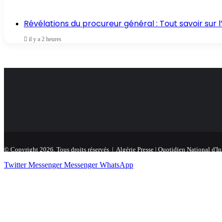
Révélations du procureur général : Tout savoir sur
il y a 2 heures
© Copyright 2026, Tous droits réservés |
Algérie Presse
| Quotidien National d'I
Twitter
Messenger
Messenger
WhatsApp