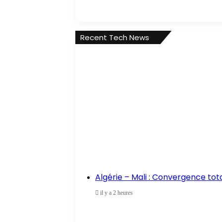
Recent Tech News
Algérie – Mali : Convergence tot
il y a 2 heures