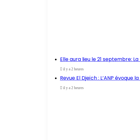
Elle aura lieu le 21 septembre: L
il y a 2 heures
Revue El Djeïch : L’ANP évoque la 
il y a 2 heures