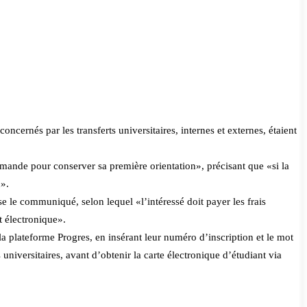
s
ernés par les transferts universitaires, internes et externes, étaient
 demande pour conserver sa première orientation», précisant que «si la
n».
se le communiqué, selon lequel «l’intéressé doit payer les frais
t électronique».
la plateforme Progres, en insérant leur numéro d’inscription et le mot
s universitaires, avant d’obtenir la carte électronique d’étudiant via