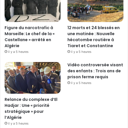
Figure du narcotrafic à
12 morts et 24 blessés en
Marseille: Le chef de la «
une matinée : Nouvelle
Castellane » arrêté en
hécatombe routière à
Algérie
Tiaret et Constantine
il y a 5 heures
il y a 5 heures
Vidéo controversée visant
des enfants : Trois ans de
prison ferme requis
il y a 5 heures
Relance du complexe d’El
Hadjar : Une « priorité
stratégique » pour
l’Algérie
il y a 5 heures