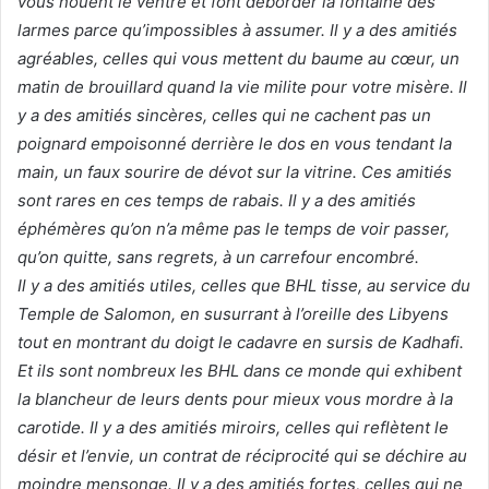
vous nouent le ventre et font déborder la fontaine des
larmes parce qu’impossibles à assumer. Il y a des amitiés
agréables, celles qui vous mettent du baume au cœur, un
matin de brouillard quand la vie milite pour votre misère. Il
y a des amitiés sincères, celles qui ne cachent pas un
poignard empoisonné derrière le dos en vous tendant la
main, un faux sourire de dévot sur la vitrine. Ces amitiés
sont rares en ces temps de rabais. Il y a des amitiés
éphémères qu’on n’a même pas le temps de voir passer,
qu’on quitte, sans regrets, à un carrefour encombré.
Il y a des amitiés utiles, celles que BHL tisse, au service du
Temple de Salomon, en susurrant à l’oreille des Libyens
tout en montrant du doigt le cadavre en sursis de Kadhafi.
Et ils sont nombreux les BHL dans ce monde qui exhibent
la blancheur de leurs dents pour mieux vous mordre à la
carotide. Il y a des amitiés miroirs, celles qui reflètent le
désir et l’envie, un contrat de réciprocité qui se déchire au
moindre mensonge. Il y a des amitiés fortes, celles qui ne