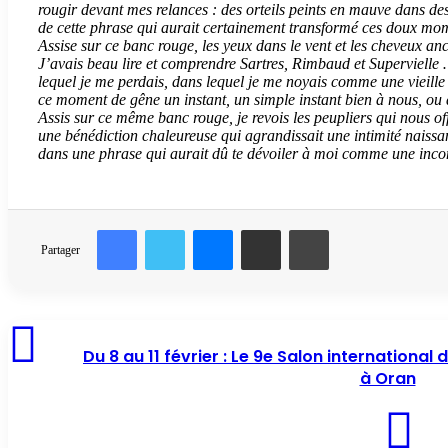
rougir devant mes relances : des orteils peints en mauve dans des
de cette phrase qui aurait certainement transformé ces doux mom
Assise sur ce banc rouge, les yeux dans le vent et les cheveux a
J’avais beau lire et comprendre Sartres, Rimbaud et Supervielle
lequel je me perdais, dans lequel je me noyais comme une vieille b
ce moment de gêne un instant, un simple instant bien à nous, ou 
Assis sur ce même banc rouge, je revois les peupliers qui nous o
une bénédiction chaleureuse qui agrandissait une intimité naissan
dans une phrase qui aurait dû te dévoiler à moi comme une inco
Facebook
Twitter
Messenger
Partager par email
Imprimer
Partager
Du 8 au 11 février : Le 9e Salon international
à Oran