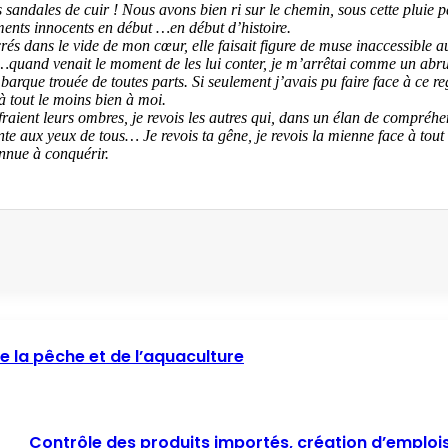
 sandales de cuir ! Nous avons bien ri sur le chemin, sous cette pluie p
ents innocents en début …en début d’histoire.
ncrés dans le vide de mon cœur, elle faisait figure de muse inaccessible
 …quand venait le moment de les lui conter, je m’arrêtai comme un abru
arque trouée de toutes parts. Si seulement j’avais pu faire face à ce reg
à tout le moins bien à moi.
ffraient leurs ombres, je revois les autres qui, dans un élan de compr
te aux yeux de tous… Je revois ta gêne, je revois la mienne face à tout 
nnue à conquérir.
 de la pêche et de l’aquaculture
Contrôle des produits importés, création d’emplois e