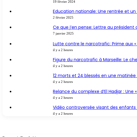
19 février 2024
Education nationale: Une rentrée et u
2 février 2025
Ce que j’en pense: Lettre au président 
7 janvier 2025
Lutte contre le narcotrafic: Prime aux « 
il y a 2 heures
Figure du narcotrafic à Marseille: Le che
il y a 2 heures
12 morts et 24 blessés en une matinée 
il y a 2 heures
Relance du complexe d’El Hadjar : Une « p
il y a 2 heures
Vidéo controversée visant des enfants :
il y a 2 heures