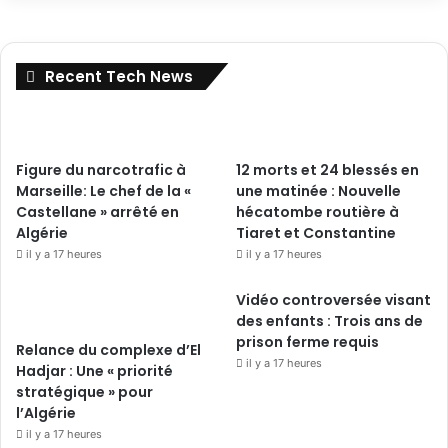
Recent Tech News
Figure du narcotrafic à
12 morts et 24 blessés en
Marseille: Le chef de la «
une matinée : Nouvelle
Castellane » arrêté en
hécatombe routière à
Algérie
Tiaret et Constantine
il y a 17 heures
il y a 17 heures
Vidéo controversée visant
des enfants : Trois ans de
prison ferme requis
Relance du complexe d’El
il y a 17 heures
Hadjar : Une « priorité
stratégique » pour
l’Algérie
il y a 17 heures