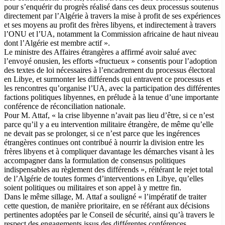
pour s’enquérir du progrès réalisé dans ces deux processus soutenus
directement par l’Algérie à travers la mise à profit de ses expériences
et ses moyens au profit des frères libyens, et indirectement à travers
l’ONU et l’UA, notamment la Commission africaine de haut niveau
dont l’Algérie est membre actif ».
Le ministre des Affaires étrangères a affirmé avoir salué avec
l’envoyé onusien, les efforts «fructueux » consentis pour l’adoption
des textes de loi nécessaires à l’encadrement du processus électoral
en Libye, et surmonter les différends qui entravent ce processus et
les rencontres qu’organise l’UA, avec la participation des différentes
factions politiques libyennes, en prélude à la tenue d’une importante
conférence de réconciliation nationale.
Pour M. Attaf, « la crise libyenne n’avait pas lieu d’être, si ce n’est
parce qu’il y a eu intervention militaire étrangère, de même qu’elle
ne devait pas se prolonger, si ce n’est parce que les ingérences
étrangères continues ont contribué à nourrir la division entre les
frères libyens et à compliquer davantage les démarches visant à les
accompagner dans la formulation de consensus politiques
indispensables au règlement des différends », réitérant le rejet total
de l’Algérie de toutes formes d’interventions en Libye, qu’elles
soient politiques ou militaires et son appel à y mettre fin.
Dans le même sillage, M. Attaf a souligné « l’impératif de traiter
cette question, de manière prioritaire, en se référant aux décisions
pertinentes adoptées par le Conseil de sécurité, ainsi qu’à travers le
respect des engagements issus des différentes conférences