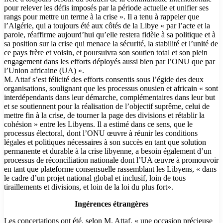
pour relever les défis imposés par la période actuelle et unifier ses
rangs pour mettre un terme à la crise ». Il a tenu à rappeler que
l’Algérie, qui a toujours été aux côtés de la Libye « par l’acte et la
parole, réaffirme aujourd’hui qu’elle restera fidèle à sa politique et à
sa position sur la crise qui menace la sécurité, la stabilité et l’unité de
ce pays frère et voisin, et poursuivra son soutien total et son plein
engagement dans les efforts déployés aussi bien par l’ONU que par
l’Union africaine (UA) ».
M. Attaf s’est félicité des efforts consentis sous l’égide des deux
organisations, soulignant que les processus onusien et africain « sont
interdépendants dans leur démarche, complémentaires dans leur but
et se soutiennent pour la réalisation de l’objectif suprême, celui de
mettre fin à la crise, de tourner la page des divisions et rétablir la
cohésion » entre les Libyens. Il a estimé dans ce sens, que le
processus électoral, dont l’ONU œuvre à réunir les conditions
légales et politiques nécessaires à son succès en tant que solution
permanente et durable à la crise libyenne, a besoin également d’un
processus de réconciliation nationale dont l’UA œuvre à promouvoir
en tant que plateforme consensuelle rassemblant les Libyens, « dans
le cadre d’un projet national global et inclusif, loin de tous
tiraillements et divisions, et loin de la loi du plus fort».
Ingérences étrangères
Les concertations ont été, selon M. Attaf, « une occasion précieuse