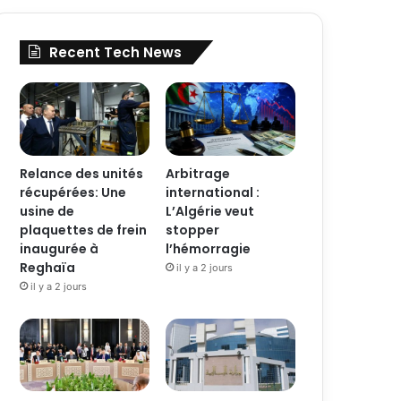
Recent Tech News
Relance des unités
Arbitrage
récupérées: Une
international :
usine de
L’Algérie veut
plaquettes de frein
stopper
inaugurée à
l’hémorragie
Reghaïa
il y a 2 jours
il y a 2 jours