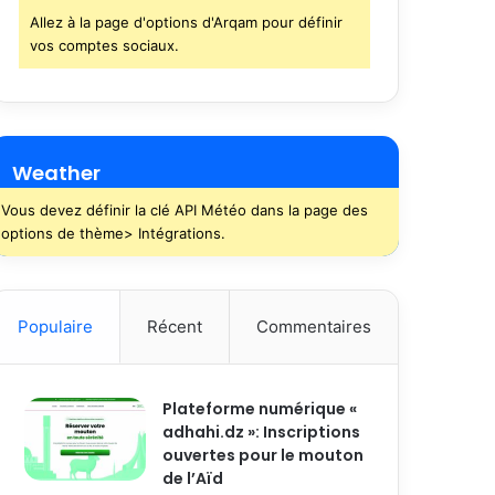
Allez à la page d'options d'Arqam pour définir
vos comptes sociaux.
Weather
Vous devez définir la clé API Météo dans la page des
options de thème> Intégrations.
Populaire
Récent
Commentaires
Plateforme numérique «
adhahi.dz »: Inscriptions
ouvertes pour le mouton
de l’Aïd