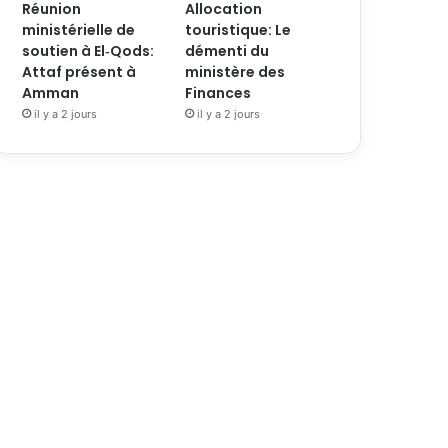
Réunion
Allocation
ministérielle de
touristique: Le
soutien à El‑Qods:
démenti du
Attaf présent à
ministère des
Amman
Finances
il y a 2 jours
il y a 2 jours