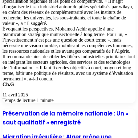
spécialisation régionale et les pôles de compétitivité. « Il s’agit
d’organiser le tissu industriel autour de pôles spécialisés par wilaya,
en créant des réseaux de complémentarité avec les instituts de
recherche, les universités, les sous-traitants, et toute la chaîne de
valeur », a-t-il suggéré.
Évoquant les perspectives, Mohamed Achir appelle à une
planification stratégique multisectorielle à long terme. Pour lui, «
l’investissement n’est pas une question de court terme », mais
nécessite une vision durable, mobilisant les compétences humaines,
les ressources nationales et les avantages comparatifs de l’Algérie.
Il recommande ainsi de cibler les filières industrielles prioritaires tout
en intégrant les secteurs agricoles, des services et des technologies
de l’information. « Il faut fixer des objectifs à court, moyen et long
terme, bâtir une politique de résultats, avec un système d’évaluation
permanent », a-t-il conclu.
Ch.G
11 avril 2025
Temps de lecture 1 minute
Préservation de la mémoire nationale : Un «
saut qualitatif » enregistré
Migration irrégulière : Alger prône une