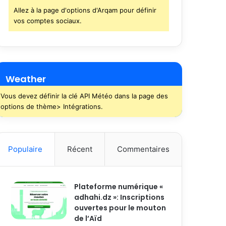
Allez à la page d'options d'Arqam pour définir
vos comptes sociaux.
Weather
Vous devez définir la clé API Météo dans la page des
options de thème> Intégrations.
Populaire
Récent
Commentaires
Plateforme numérique «
adhahi.dz »: Inscriptions
ouvertes pour le mouton
de l’Aïd