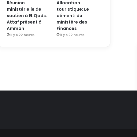
Réunion
Allocation
ministérielle de
touristique: Le
soutien à El‑Qods:
démenti du
Attaf présent à
ministère des
Amman
Finances
il y a 22 heures
il y a 22 heures