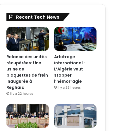
Recent Tech News
Relance des unités
Arbitrage
récupérées: Une
international :
usine de
L’Algérie veut
plaquettes de frein
stopper
inaugurée à
l’hémorragie
Reghaïa
il y a 22 heures
il y a 22 heures