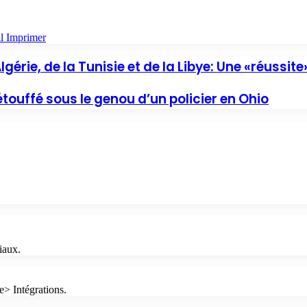
l
Imprimer
gérie, de la Tunisie et de la Libye: Une «réussite
ouffé sous le genou d’un policier en Ohio
iaux.
e> Intégrations.