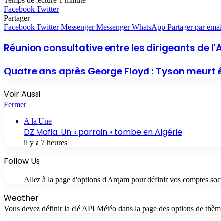
Temps de lecture 1 minute
Facebook
Twitter
Partager
Facebook
Twitter
Messenger
Messenger
WhatsApp
Partager par emai
Réunion consultative entre les dirigeants de l'Al
Quatre ans après George Floyd : Tyson meurt ét
Voir Aussi
Fermer
A la Une
DZ Mafia: Un « parrain » tombe en Algérie
il y a 7 heures
Follow Us
Allez à la page d'options d'Arqam pour définir vos comptes soc
Weather
Vous devez définir la clé API Météo dans la page des options de thèm