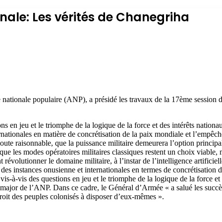
nale: Les vérités de Chanegriha
tionale populaire (ANP), a présidé les travaux de la 17ème session du
s en jeu et le triomphe de la logique de la force et des intérêts nationa
ernationales en matière de concrétisation de la paix mondiale et l’empêc
oute raisonnable, que la puissance militaire demeurera l’option principale
é que les modes opératoires militaires classiques restent un choix viable
révolutionner le domaine militaire, à l’instar de l’intelligence artificielle
 des instances onusienne et internationales en termes de concrétisation
 vis-à-vis des questions en jeu et le triomphe de la logique de la force et
t-major de l’ANP. Dans ce cadre, le Général d’Armée « a salué les succès
 droit des peuples colonisés à disposer d’eux-mêmes ».