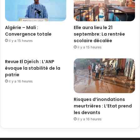
Algérie – Mali :
Elle aura lieu le 21
Convergence totale
septembre: La rentrée
scolaire décalée
il y a 15 heures
il y a 15 heures
Revue El Djeïch : L’ANP
évoque la stabilité de la
patrie
il y a 16 heures
Risques d’inondations
meurtrières : L’Etat prend
les devants
il y a 16 heures