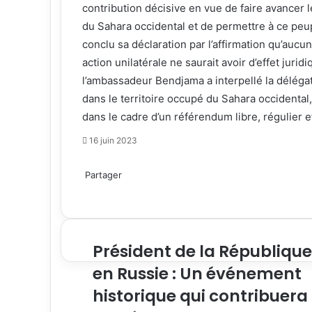
contribution décisive en vue de faire avancer 
du Sahara occidental et de permettre à ce peup
conclu sa déclaration par l’affirmation qu’aucu
action unilatérale ne saurait avoir d’effet juri
l’ambassadeur Bendjama a interpellé la délégati
dans le territoire occupé du Sahara occidental
dans le cadre d’un référendum libre, régulier e
16 juin 2023
Facebook
Twitter
Partager
Facebook
Twitter
Messenger
Messenger
WhatsApp
Partager
Imprimer
par
email
Président de la République
en Russie : Un événement
historique qui contribuera