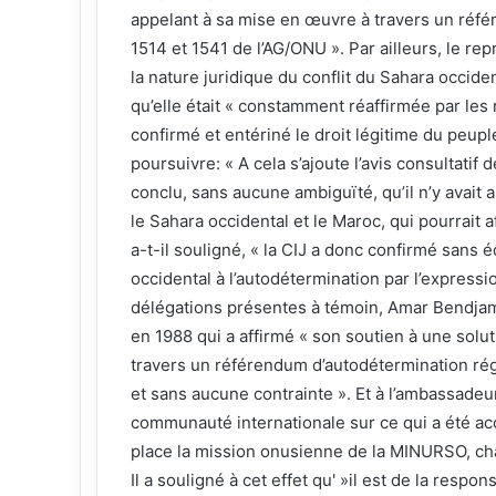
appelant à sa mise en œuvre à travers un réfé
1514 et 1541 de l’AG/ONU ». Par ailleurs, le r
la nature juridique du conflit du Sahara occide
qu’elle était « constamment réaffirmée par les 
confirmé et entériné le droit légitime du peupl
poursuivre: « A cela s’ajoute l’avis consultatif 
conclu, sans aucune ambiguïté, qu’il n’y avait 
le Sahara occidental et le Maroc, qui pourrait a
a-t-il souligné, « la CIJ a donc confirmé sans 
occidental à l’autodétermination par l’expressi
délégations présentes à témoin, Amar Bendjama 
en 1988 qui a affirmé « son soutien à une soluti
travers un référendum d’autodétermination réguli
et sans aucune contrainte ». Et à l’ambassadeu
communauté internationale sur ce qui a été ac
place la mission onusienne de la MINURSO, ch
Il a souligné à cet effet qu' »il est de la resp