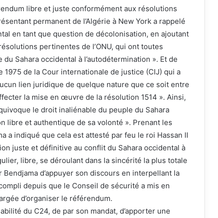
rendum libre et juste conformément aux résolutions
eprésentant permanent de l’Algérie à New York a rappelé
ntal en tant que question de décolonisation, en ajoutant
résolutions pertinentes de l’ONU, qui ont toutes
e du Sahara occidental à l’autodétermination ». Et de
de 1975 de la Cour internationale de justice (CIJ) qui a
aucun lien juridique de quelque nature que ce soit entre
ffecter la mise en œuvre de la résolution 1514 ». Ainsi,
équivoque le droit inaliénable du peuple du Sahara
on libre et authentique de sa volonté ». Prenant les
a indiqué que cela est attesté par feu le roi Hassan II
on juste et définitive au conflit du Sahara occidental à
er, libre, se déroulant dans la sincérité la plus totale
r Bendjama d’appuyer son discours en interpellant la
compli depuis que le Conseil de sécurité a mis en
argée d’organiser le référendum.
onsabilité du C24, de par son mandat, d’apporter une