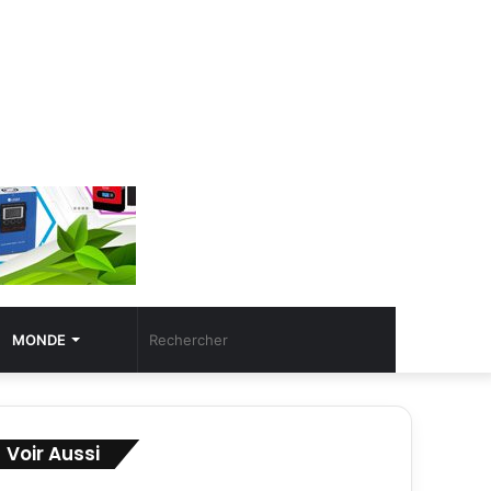
Article
Rechercher
MONDE
Aléatoire
Voir Aussi
Fermer