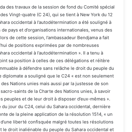
nda des travaux de la session de fond du Comité spécial
 des Vingt-quatre (C 24), qui se tient à New York du 12
ahara occidental à l’autodétermination a été souligné à
de pays et d’organisations internationales, venus des
lors de cette session, l’ambassadeur Bendjama a fait
d’hui de positions exprimées par de nombreuses
ara occidental à l’autodétermination ». Il a tenu à
oint sa position à celles de ces délégations et réitère
mmuable à défendre sans relâche le droit du peuple du
e diplomate a souligné que le C24 « est non seulement
n des Nations unies mais aussi par la justesse de son
 sacro-saints de la Charte des Nations unies, à savoir
des peuples et de leur droit à disposer d’eux-mêmes ».
dre du jour du C24, celui du Sahara occidental, dernière
te de la pleine application de la résolution 1514, « un
 d’une liberté confisquée malgré toutes les résolutions
 le droit inaliénable du peuple du Sahara occidental et