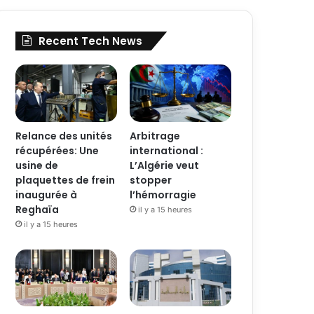
Recent Tech News
Relance des unités
Arbitrage
récupérées: Une
international :
usine de
L’Algérie veut
plaquettes de frein
stopper
inaugurée à
l’hémorragie
Reghaïa
il y a 15 heures
il y a 15 heures