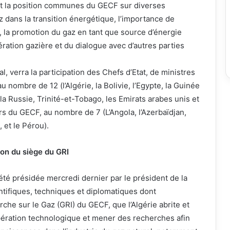
n et la position communes du GECF sur diverses
az dans la transition énergétique, l’importance de
s, la promotion du gaz en tant que source d’énergie
ération gazière et du dialogue avec d’autres parties
l, verra la participation des Chefs d’Etat, de ministres
nombre de 12 (l’Algérie, la Bolivie, l’Egypte, la Guinée
r, la Russie, Trinité-et-Tobago, les Emirats arabes unis et
rs du GECF, au nombre de 7 (L’Angola, l’Azerbaïdjan,
, et le Pérou).
ion du siège du GRI
té présidée mercredi dernier par le président de la
ntifiques, techniques et diplomatiques dont
erche sur le Gaz (GRI) du GECF, que l’Algérie abrite et
oopération technologique et mener des recherches afin