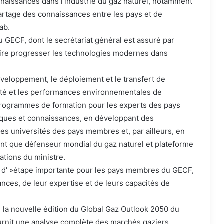
nnaissances dans l’industrie du gaz naturel, notamment
artage des connaissances entre les pays et de
ab.
du GECF, dont le secrétariat général est assuré par
aire progresser les technologies modernes dans
développement, le déploiement et le transfert de
acité et les performances environnementales de
s programmes de formation pour les experts des pays
iques et connaissances, en développant des
les universités des pays membres et, par ailleurs, en
ant que défenseur mondial du gaz naturel et plateforme
ations du ministre.
 GRI d' »étape importante pour les pays membres du GECF,
sances, de leur expertise et de leurs capacités de
e la nouvelle édition du Global Gaz Outlook 2050 du
ournit une analyse complète des marchés gaziers