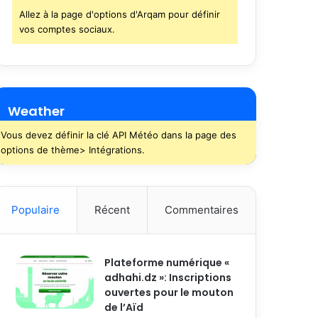
Allez à la page d'options d'Arqam pour définir
vos comptes sociaux.
Weather
Vous devez définir la clé API Météo dans la page des
options de thème> Intégrations.
Populaire
Récent
Commentaires
Plateforme numérique «
adhahi.dz »: Inscriptions
ouvertes pour le mouton
de l’Aïd