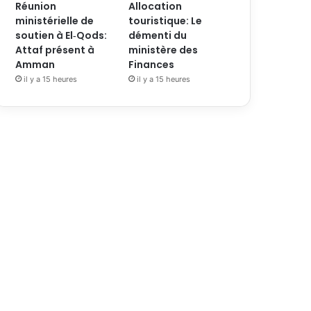
Réunion
Allocation
ministérielle de
touristique: Le
soutien à El‑Qods:
démenti du
Attaf présent à
ministère des
Amman
Finances
il y a 15 heures
il y a 15 heures