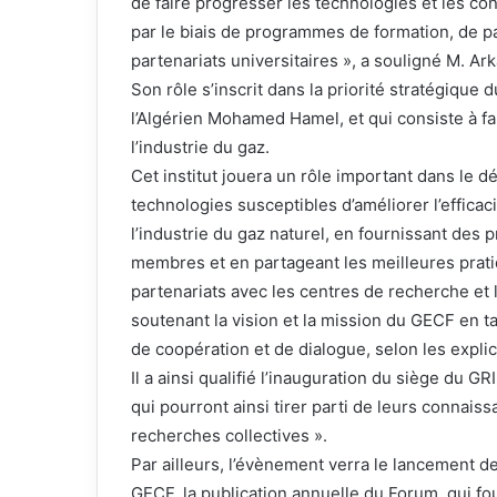
de faire progresser les technologies et les co
par le biais de programmes de formation, de p
partenariats universitaires », a souligné M. Ark
Son rôle s’inscrit dans la priorité stratégique 
l’Algérien Mohamed Hamel, et qui consiste à f
l’industrie du gaz.
Cet institut jouera un rôle important dans le 
technologies susceptibles d’améliorer l’effic
l’industrie du gaz naturel, en fournissant de
membres et en partageant les meilleures prat
partenariats avec les centres de recherche et 
soutenant la vision et la mission du GECF en t
de coopération et de dialogue, selon les explic
Il a ainsi qualifié l’inauguration du siège du
qui pourront ainsi tirer parti de leurs connais
recherches collectives ».
Par ailleurs, l’évènement verra le lancement d
GECF, la publication annuelle du Forum, qui f