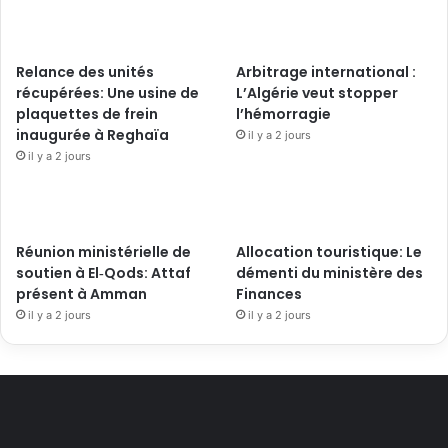
Relance des unités
Arbitrage international :
récupérées: Une usine de
L’Algérie veut stopper
plaquettes de frein
l’hémorragie
inaugurée à Reghaïa
il y a 2 jours
il y a 2 jours
Réunion ministérielle de
Allocation touristique: Le
soutien à El‑Qods: Attaf
démenti du ministère des
présent à Amman
Finances
il y a 2 jours
il y a 2 jours