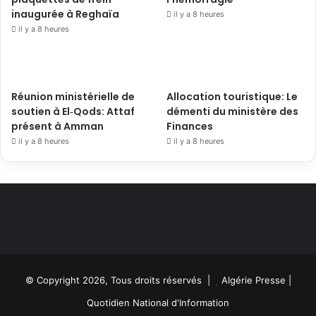
inaugurée à Reghaïa
il y a 8 heures
il y a 8 heures
Réunion ministérielle de
Allocation touristique: Le
soutien à El‑Qods: Attaf
démenti du ministère des
présent à Amman
Finances
il y a 8 heures
il y a 8 heures
© Copyright 2026, Tous droits réservés |
Algérie Presse
|
Quotidien National d'Information