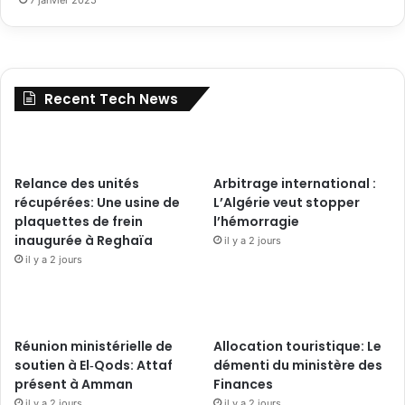
Recent Tech News
Relance des unités
Arbitrage international :
récupérées: Une usine de
L’Algérie veut stopper
plaquettes de frein
l’hémorragie
inaugurée à Reghaïa
il y a 2 jours
il y a 2 jours
Réunion ministérielle de
Allocation touristique: Le
soutien à El‑Qods: Attaf
démenti du ministère des
présent à Amman
Finances
il y a 2 jours
il y a 2 jours