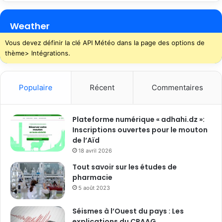
Weather
Vous devez définir la clé API Météo dans la page des options de
thème> Intégrations.
Populaire
Récent
Commentaires
Plateforme numérique « adhahi.dz »:
Inscriptions ouvertes pour le mouton
de l’Aïd
18 avril 2026
Tout savoir sur les études de
pharmacie
5 août 2023
Séismes à l’Ouest du pays : Les
explications du CRAAG