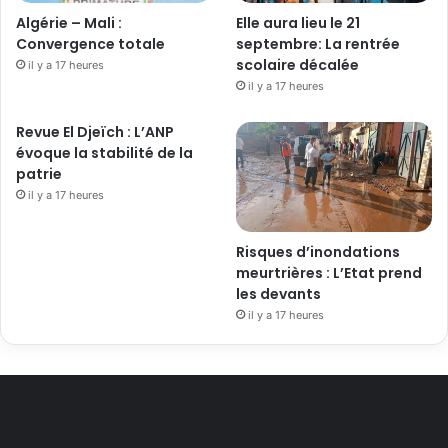
Algérie – Mali :
Elle aura lieu le 21
Convergence totale
septembre: La rentrée
scolaire décalée
il y a 17 heures
il y a 17 heures
Revue El Djeïch : L’ANP
évoque la stabilité de la
patrie
il y a 17 heures
Risques d’inondations
meurtrières : L’Etat prend
les devants
il y a 17 heures