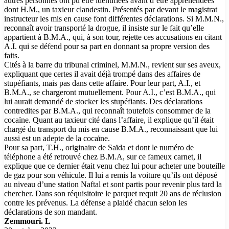
autres personnes ont pu être identifiées avant d’être appréhendées
dont H.M., un taxieur clandestin. Présentés par devant le magistrat
instructeur les mis en cause font différentes déclarations. Si M.M.N.,
reconnaît avoir transporté la drogue, il insiste sur le fait qu’elle
appartient à B.M.A., qui, à son tour, rejette ces accusations en citant
A.I. qui se défend pour sa part en donnant sa propre version des
faits.
Cités à la barre du tribunal criminel, M.M.N., revient sur ses aveux,
expliquant que certes il avait déjà trompé dans des affaires de
stupéfiants, mais pas dans cette affaire. Pour leur part, A.I., et
B.M.A., se chargeront mutuellement. Pour A.I., c’est B.M.A., qui
lui aurait demandé de stocker les stupéfiants. Des déclarations
contredites par B.M.A., qui reconnaît toutefois consommer de la
cocaïne. Quant au taxieur cité dans l’affaire, il explique qu’il était
chargé du transport du mis en cause B.M.A., reconnaissant que lui
aussi est un adepte de la cocaïne.
Pour sa part, T.H., originaire de Saïda et dont le numéro de
téléphone a été retrouvé chez B.M.A, sur ce fameux carnet, il
explique que ce dernier était venu chez lui pour acheter une bouteille
de gaz pour son véhicule. Il lui a remis la voiture qu’ils ont déposé
au niveau d’une station Naftal et sont partis pour revenir plus tard la
chercher. Dans son réquisitoire le parquet requit 20 ans de réclusion
contre les prévenus. La défense a plaidé chacun selon les
déclarations de son mandant.
Zemmouri. L