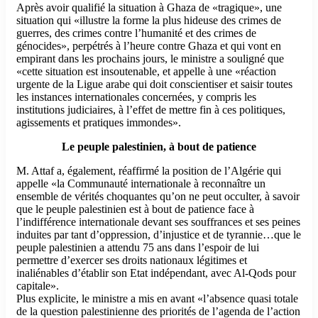
Après avoir qualifié la situation à Ghaza de «tragique», une
situation qui «illustre la forme la plus hideuse des crimes de
guerres, des crimes contre l’humanité et des crimes de
génocides», perpétrés à l’heure contre Ghaza et qui vont en
empirant dans les prochains jours, le ministre a souligné que
«cette situation est insoutenable, et appelle à une «réaction
urgente de la Ligue arabe qui doit conscientiser et saisir toutes
les instances internationales concernées, y compris les
institutions judiciaires, à l’effet de mettre fin à ces politiques,
agissements et pratiques immondes».
Le peuple palestinien, à bout de patience
M. Attaf a, également, réaffirmé la position de l’Algérie qui
appelle «la Communauté internationale à reconnaître un
ensemble de vérités choquantes qu’on ne peut occulter, à savoir
que le peuple palestinien est à bout de patience face à
l’indifférence internationale devant ses souffrances et ses peines
induites par tant d’oppression, d’injustice et de tyrannie…que le
peuple palestinien a attendu 75 ans dans l’espoir de lui
permettre d’exercer ses droits nationaux légitimes et
inaliénables d’établir son Etat indépendant, avec Al-Qods pour
capitale».
Plus explicite, le ministre a mis en avant «l’absence quasi totale
de la question palestinienne des priorités de l’agenda de l’action