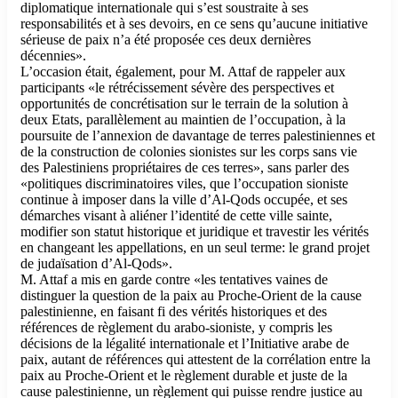
diplomatique internationale qui s’est soustraite à ses
responsabilités et à ses devoirs, en ce sens qu’aucune initiative
sérieuse de paix n’a été proposée ces deux dernières
décennies».
L’occasion était, également, pour M. Attaf de rappeler aux
participants «le rétrécissement sévère des perspectives et
opportunités de concrétisation sur le terrain de la solution à
deux Etats, parallèlement au maintien de l’occupation, à la
poursuite de l’annexion de davantage de terres palestiniennes et
de la construction de colonies sionistes sur les corps sans vie
des Palestiniens propriétaires de ces terres», sans parler des
«politiques discriminatoires viles, que l’occupation sioniste
continue à imposer dans la ville d’Al-Qods occupée, et ses
démarches visant à aliéner l’identité de cette ville sainte,
modifier son statut historique et juridique et travestir les vérités
en changeant les appellations, en un seul terme: le grand projet
de judaïsation d’Al-Qods».
M. Attaf a mis en garde contre «les tentatives vaines de
distinguer la question de la paix au Proche-Orient de la cause
palestinienne, en faisant fi des vérités historiques et des
références de règlement du arabo-sioniste, y compris les
décisions de la légalité internationale et l’Initiative arabe de
paix, autant de références qui attestent de la corrélation entre la
paix au Proche-Orient et le règlement durable et juste de la
cause palestinienne, un règlement qui puisse rendre justice au