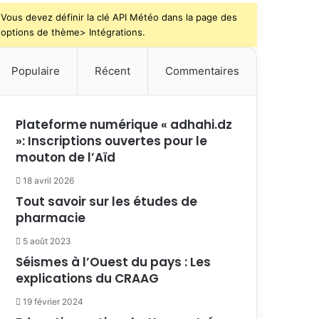
Vous devez définir la clé API Météo dans la page des
options de thème> Intégrations.
Populaire
Récent
Commentaires
Plateforme numérique « adhahi.dz
»: Inscriptions ouvertes pour le
mouton de l’Aïd
18 avril 2026
Tout savoir sur les études de
pharmacie
5 août 2023
Séismes à l’Ouest du pays : Les
explications du CRAAG
19 février 2024