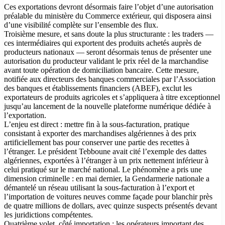
Ces exportations devront désormais faire l’objet d’une autorisation
préalable du ministère du Commerce extérieur, qui disposera ainsi
d’une visibilité complète sur l’ensemble des flux.
Troisième mesure, et sans doute la plus structurante : les traders —
ces intermédiaires qui exportent des produits achetés auprès de
producteurs nationaux — seront désormais tenus de présenter une
autorisation du producteur validant le prix réel de la marchandise
avant toute opération de domiciliation bancaire. Cette mesure,
notifiée aux directeurs des banques commerciales par l’Association
des banques et établissements financiers (ABEF), exclut les
exportateurs de produits agricoles et s’appliquera à titre exceptionnel
jusqu’au lancement de la nouvelle plateforme numérique dédiée à
l’exportation.
L’enjeu est direct : mettre fin à la sous-facturation, pratique
consistant à exporter des marchandises algériennes à des prix
artificiellement bas pour conserver une partie des recettes à
l’étranger. Le président Tebboune avait cité l’exemple des dattes
algériennes, exportées à l’étranger à un prix nettement inférieur à
celui pratiqué sur le marché national. Le phénomène a pris une
dimension criminelle : en mai dernier, la Gendarmerie nationale a
démantelé un réseau utilisant la sous-facturation à l’export et
l’importation de voitures neuves comme façade pour blanchir près
de quatre millions de dollars, avec quinze suspects présentés devant
les juridictions compétentes.
Quatrième volet, côté importation : les opérateurs important des