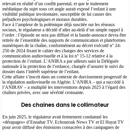
relevait en réalité d’un conflit parental, et que le traitement
médiatique du sujet sous cet angle aurait exposé l’enfant à une
visibilité publique involontaire, susceptible de lui causer des
préjudices psychologiques et moraux durables.
Face à l’ampleur de la polémique déjà suscitée sur les réseaux
sociaux, le régulateur a décidé d’aller au-delà d’un simple rappel à
l’ordre : l’épisode ne sera pas diffusé et la bande-annonce devra être
retirée de l’ensemble des supports de communication et plateformes
numériques de la chaîne, conformément au décret exécutif n° 24-
250 de 2024 fixant le cahier des charges des services de
communication audiovisuelle et à la loi n° 15-12 relative à la
protection de l’enfant. L’ANIRA a par ailleurs saisi la Déléguée
nationale à la protection de l’enfance, chargée d’assurer le suivi du
dossier dans l’intérêt supérieur de l’enfant.
Cette affaire s’inscrit dans un contexte de durcissement progressif de
la régulation audiovisuelle en Algérie. L’ANIRA – qui a succédé à
l’ANIRAV – a multiplié les interventions depuis 2025 à l’égard des
chaînes privées, avec une sévérité croissante.
Des chaines dans le collimateur
En juin 2025, le régulateur avait fermement condamné les
«dérapages» d’Ennahar TV, Echourouk News TV et El Hayat TV
pour avoir diffusé des émissions consacrées à des campagnes de