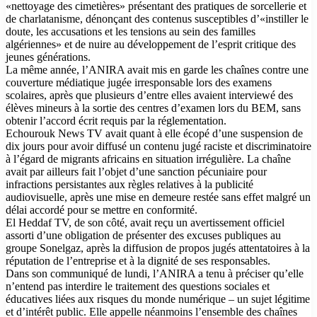
«nettoyage des cimetières» présentant des pratiques de sorcellerie et
de charlatanisme, dénonçant des contenus susceptibles d’«instiller le
doute, les accusations et les tensions au sein des familles
algériennes» et de nuire au développement de l’esprit critique des
jeunes générations.
La même année, l’ANIRA avait mis en garde les chaînes contre une
couverture médiatique jugée irresponsable lors des examens
scolaires, après que plusieurs d’entre elles avaient interviewé des
élèves mineurs à la sortie des centres d’examen lors du BEM, sans
obtenir l’accord écrit requis par la réglementation.
Echourouk News TV avait quant à elle écopé d’une suspension de
dix jours pour avoir diffusé un contenu jugé raciste et discriminatoire
à l’égard de migrants africains en situation irrégulière. La chaîne
avait par ailleurs fait l’objet d’une sanction pécuniaire pour
infractions persistantes aux règles relatives à la publicité
audiovisuelle, après une mise en demeure restée sans effet malgré un
délai accordé pour se mettre en conformité.
El Heddaf TV, de son côté, avait reçu un avertissement officiel
assorti d’une obligation de présenter des excuses publiques au
groupe Sonelgaz, après la diffusion de propos jugés attentatoires à la
réputation de l’entreprise et à la dignité de ses responsables.
Dans son communiqué de lundi, l’ANIRA a tenu à préciser qu’elle
n’entend pas interdire le traitement des questions sociales et
éducatives liées aux risques du monde numérique – un sujet légitime
et d’intérêt public. Elle appelle néanmoins l’ensemble des chaînes